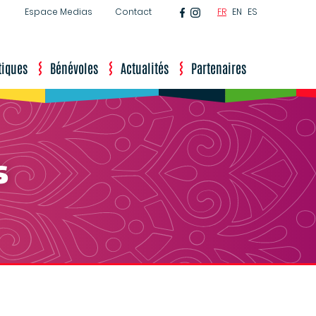
Facebook
Instagram
Espace Medias
Contact
FR
EN
ES
tiques
Bénévoles
Actualités
Partenaires
s