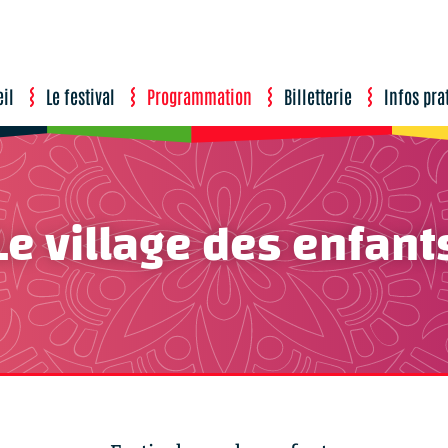
il
Le festival
Programmation
Billetterie
Infos pra
r-le-Loir
’Août
Le village des enfant