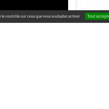
Tout accept
e le contrôle sur ceux que vous souhaitez activer
ational folklorique de Montoire-sur-le-Loir
Mentions l
Politique d
rope
41800
Montoire-sur-le-Loir
Plan du sit