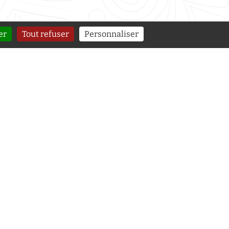
er
Tout refuser
Personnaliser
égales
e confidentialité
e