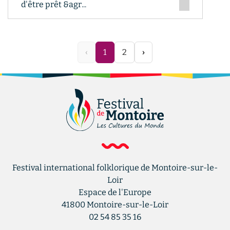
d'être prêt &agr...
‹
1
2
›
Festival international folklorique de Montoire-sur-le-
Loir
Espace de l'Europe
41800
Montoire-sur-le-Loir
02 54 85 35 16