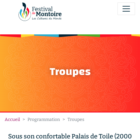
Panneau de gestion des cookies
Festival international folklorique de Montoire-sur-le-Loir
Festival CIOFF qui a lieu chaque année au mois d’Août
Troupes
Accueil
Programmation
Troupes
Troupes
Sous son confortable Palais de Toile (2000