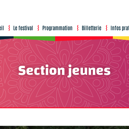
il
Le festival
Programmation
Billetterie
Infos pra
r-le-Loir
’Août
Section jeunes