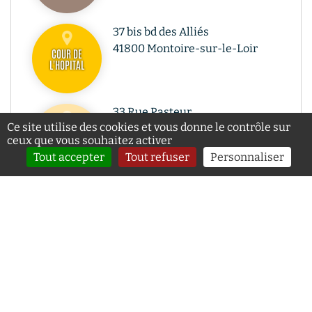
37 bis bd des Alliés
41800 Montoire-sur-le-Loir
COUR DE
L'HOPITAL
33 Rue Pasteur
Ce site utilise des cookies et vous donne le contrôle sur
41800 Montoire-sur-le-Loir
L'HOSPITALET
ceux que vous souhaitez activer
Tout accepter
Tout refuser
Personnaliser
Place Clémenceau
41800 Montoire-sur-le-Loir
L'EGLISE
Rue Marescot
41800 Montoire-sur-le-Loir
QUARTIER
MARESCOT